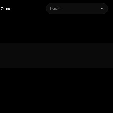
р
О нас
🔍