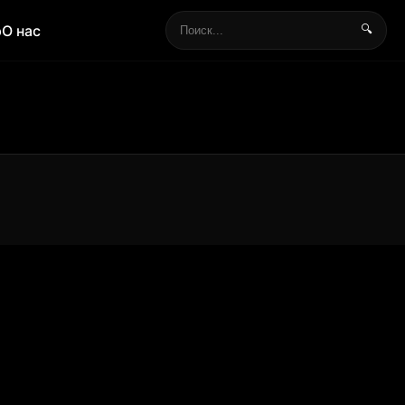
р
О нас
🔍