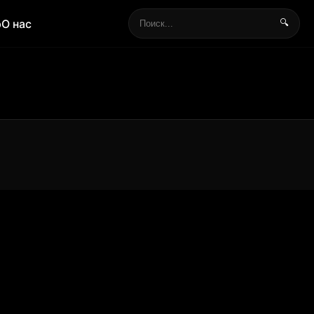
р
О нас
🔍