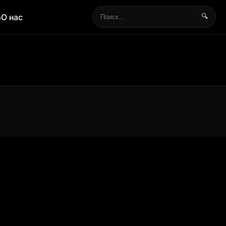
р
О нас
🔍