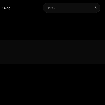
р
О нас
🔍