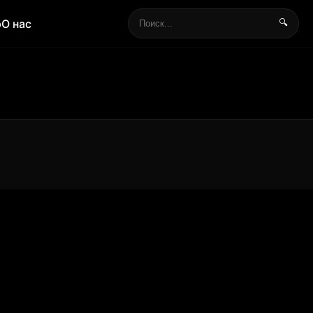
р
О нас
🔍