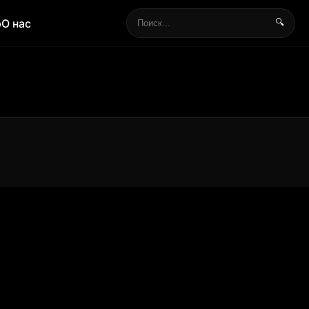
р
О нас
🔍