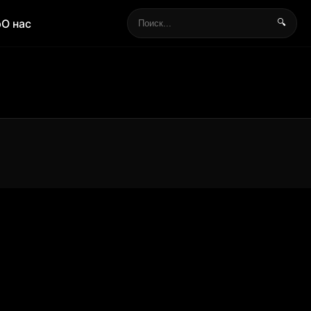
р
О нас
🔍