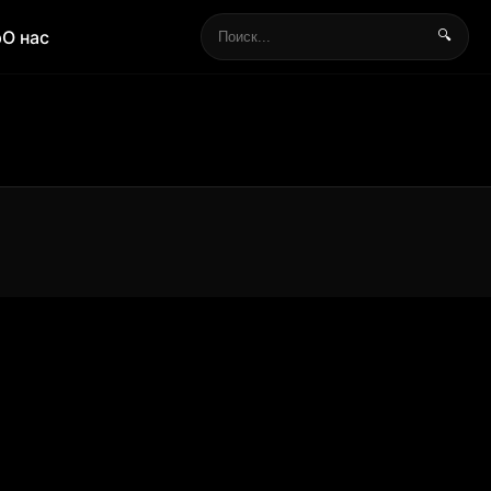
р
О нас
🔍