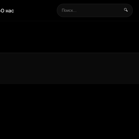
р
О нас
🔍