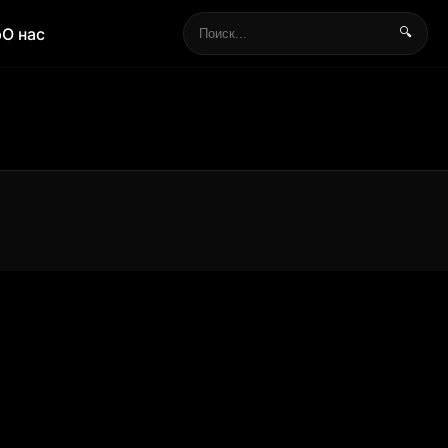
р
О нас
🔍