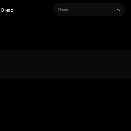
р
О нас
🔍