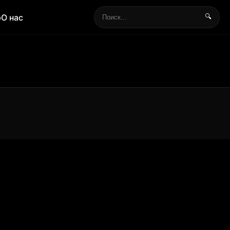
р
О нас
🔍